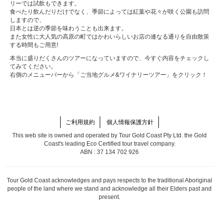
リーでは試飲もできます。
食べたり飲んだりだけでなく、季節によっては紅葉や花々が咲く公園も訪問
しますので、
日本とは逆の季節を味わうことも出来ます。
また女性に大人気の高原の町ではかわいらしいお店の連なる通りを自由散策
する時間もご用意!
本当に盛りだくさんのツアーになっていますので、今すぐ内容をチェックし
てみてください。
右側のメニューバーから「ご当地グルメ&ワイナリーツアー」をクリック！
ご利用規約
個人情報保護方針
This web site is owned and operated by Tour Gold Coast Pty Ltd. the Gold
Coast's leading Eco Certified tour travel company.
ABN : 37 134 702 926
Tour Gold Coast acknowledges and pays respects to the traditional Aboriginal
people of the land where we stand and acknowledge all their Elders past and
present.